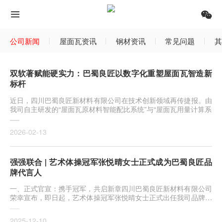
公司新闻
屋面瓦资讯
钢材资讯
常见问题
其
双软著赋能硬实力：巴蜀良匠以数字化重塑屋面瓦智造新
标杆
近日，四川巴蜀良匠新材料有限公司在技术创新领域再传捷报。由
我司自主研发的“屋面瓦原材料智能配比系统”与“屋面瓦用量计算系
2026-02-13
强强联合 | 艺术体操冠军张悦晴女士正式成为巴蜀良匠品
牌代言人
一、正式官宣：携手冠军，共启新章四川巴蜀良匠新材料有限公司
荣幸宣布，即日起，艺术体操冠军张悦晴女士正式出任我司品牌代
言人
2025-12-10