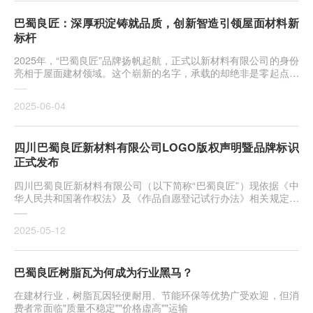
巴蜀良匠：深厚积淀铸就品质，创新智造引领屋面材料新
标杆
2025年，“巴蜀良匠”品牌扬帆起航，正式以新材料有限公司的身份
亮相于屋面建材领域。这个崭新的名字，承载的却绝非是零起点的
新
2025-06-04
​​四川巴蜀良匠新材料有限公司LOGO版权声明暨品牌标识
正式发布​
四川巴蜀良匠新材料有限公司（以下简称“巴蜀良匠”）现依据《中
华人民共和国著作权法》及《作品自愿登记试行办法》相关规定，
对
2025-05-12
巴蜀良匠树脂瓦为何成为行业黑马？
在建材行业，树脂瓦因轻便耐用、节能环保等优势广受欢迎，但消
费者常面临"质量不稳定""价格虚高""运输