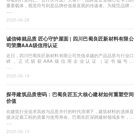
重要载体，视觉符号则是品牌价值最直观的传递者。为规范品牌视
觉形
2025-06-28
诚信铸就品质 匠心守护屋面 | 四川巴蜀良匠新材料有限公
司荣膺AAA级信用认证
近日，四川巴蜀良匠新材料有限公司凭借卓越的产品品质与行业口
碑，正式斩获AAA级信用企业认证（证书编号：
GXC20250616B1D106029）
2025-06-19
探寻建筑品质密码：巴蜀良匠五大核心建材如何重塑空间
价值
在建筑行业追求高效与品质并行的时代浪潮下，建筑材料的选择直
接决定着工程的质量与使用寿命。巴蜀良匠深耕建材领域多年，以
ASA
2025-06-10