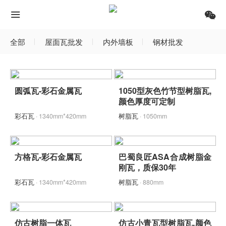
全部
屋面瓦批发
内外墙板
钢材批发
圆弧瓦-彩石金属瓦
1050型灰色竹节型树脂瓦,
颜色厚度可定制
彩石瓦
· 1340mm*420mm
树脂瓦
· 1050mm
方格瓦-彩石金属瓦
巴蜀良匠ASA合成树脂金
刚瓦，质保30年
彩石瓦
· 1340mm*420mm
树脂瓦
· 880mm
仿古树脂一体瓦
仿古小青瓦型树脂瓦,颜色