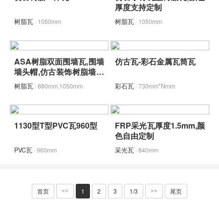
厚度支持定制
树脂瓦
· 1050mm
树脂瓦
· 1050mm
ASA树脂双面围墙瓦,围墙
仿古瓦-彩石金属瓦筒瓦
墙头帽,仿古装饰树脂墙头
瓦
树脂瓦
· 880mm,1050mm
彩石瓦
· 730mm*Nmm
1130型T型PVC瓦960型
FRP采光瓦厚度1.5mm,颜
色自由定制
PVC瓦
· 960mm
采光瓦
· 840mm
首页
1
2
3
1/3
尾页
<<
>>