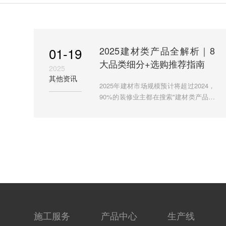
01-19
2025建材类产品全解析｜8
大品类细分+选购推荐指南
2025
其他资讯
2025年建材市场规模预计将超过2024，
90%的装修业主都在搜索"建材类产品有
哪些"。本文将系统解析8大建材品类及
其细分产品，并基于市场数据推荐每类
最值得购买的产品。特别推
施工服务
产品中心
生产线