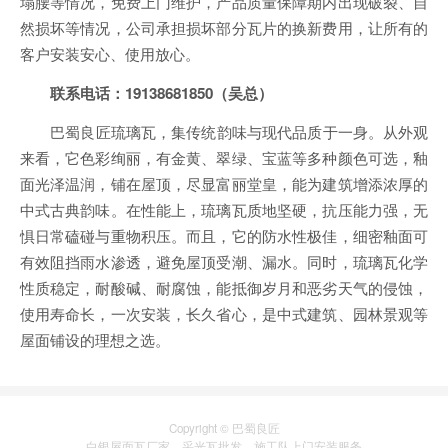
塌腰等情况，免费上门维护，产品质量保障期内出现破裂、自
然损坏等情况，公司承担损坏部分瓦片的换新费用，让所有的
客户安装安心、使用放心。
联系电话：19138681850（吴总）
巴蜀良匠琉璃瓦，集传统韵味与现代品质于一身。从外观
来看，它色彩绚丽，有金黄、翠绿、宝蓝等多种颜色可选，釉
面光泽温润，铺在屋顶，尽显富丽堂皇，能为建筑增添浓厚的
中式古典韵味。在性能上，琉璃瓦质地坚硬，抗压能力强，无
惧日常磕碰与重物积压。而且，它的防水性极佳，细密釉面可
有效阻挡雨水渗透，避免屋顶受潮、漏水。同时，琉璃瓦化学
性质稳定，耐酸碱、耐腐蚀，能抵御岁月和恶劣天气的侵蚀，
使用寿命长，一次安装，长久省心，是中式建筑、园林景观等
屋面铺设的理想之选。
Copyright © 巴蜀良匠
白银
屋面瓦厂家
、
采光瓦
批发，施工队上门安装服务