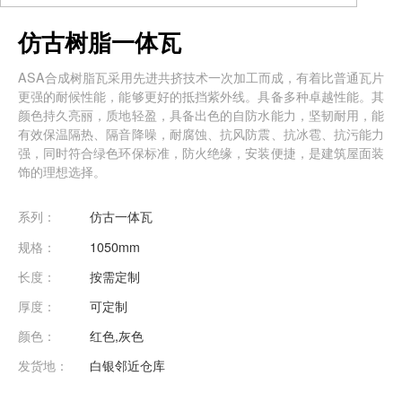
仿古树脂一体瓦
ASA合成树脂瓦采用先进共挤技术一次加工而成，有着比普通瓦片
更强的耐候性能，能够更好的抵挡紫外线。具备多种卓越性能。其
颜色持久亮丽，质地轻盈，具备出色的自防水能力，坚韧耐用，能
有效保温隔热、隔音降噪，耐腐蚀、抗风防震、抗冰雹、抗污能力
强，同时符合绿色环保标准，防火绝缘，安装便捷，是建筑屋面装
饰的理想选择。
系列：
仿古一体瓦
规格：
1050mm
长度：
按需定制
厚度：
可定制
颜色：
红色,灰色
发货地：
白银邻近仓库