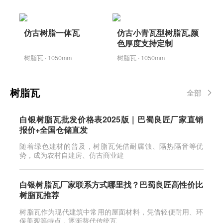
仿古树脂一体瓦
仿古小青瓦型树脂瓦,颜
色厚度支持定制
树脂瓦 · 1050mm
树脂瓦 · 1050mm
树脂瓦
全部
白银树脂瓦批发价格表2025版｜巴蜀良匠厂家直销
报价+全国仓储直发
随着绿色建材的普及，树脂瓦凭借耐腐蚀、隔热隔音等优
势，成为农村自建房、仿古商业建
白银树脂瓦厂家联系方式哪里找？巴蜀良匠高性价比
树脂瓦推荐
树脂瓦作为现代建筑中常用的屋面材料，凭借轻便耐用、环
保美观等特点，逐渐替代传统瓦