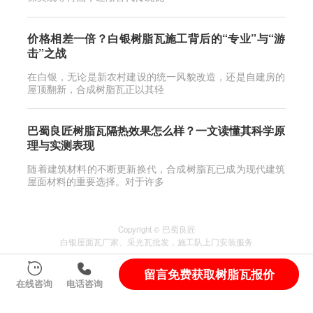
价格相差一倍？白银树脂瓦施工背后的“专业”与“游
击”之战
在白银，无论是新农村建设的统一风貌改造，还是自建房的
屋顶翻新，合成树脂瓦正以其轻
巴蜀良匠树脂瓦隔热效果怎么样？一文读懂其科学原
理与实测表现
随着建筑材料的不断更新换代，合成树脂瓦已成为现代建筑
屋面材料的重要选择。对于许多
Copyright © 巴蜀良匠
白银
屋面瓦厂家
、
采光瓦
批发，施工队上门安装服务
服务城市
：
四川
自贡
宜宾
山东
佛山
自贡富顺县
留言免费获取树脂瓦报价
蜀ICP备2024095838号-2
在线咨询
电话咨询