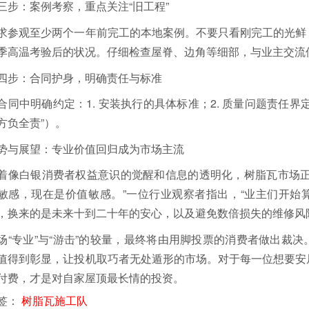
三步：案例考察，重点关注“旧工程”
求参观至少两个一年前完工的本地案例。不要只看刚完工的光鲜
季高温考验后的状况。仔细检查屋脊、边角等细部，与业主交流
四步：合同护身，明确责任与标准
合同中明确约定：1. 安装执行的具体标准；2. 质量问题责任
方负全责”）。
势与展望：专业价值回归成为市场主流
着像白银消费者权益意识的觉醒和信息的透明化，树脂瓦市场正
敏感，现在是价值敏感。”一位行业观察者指出，“业主们开始
，换来的是未来十到二十年的安心，以及避免数倍损失的维修风
场“专业”与“游击”的较量，最终将由用脚投票的消费者做出裁
值得到彰显，让投机取巧者无处遁形的市场。对于每一位想要安
付费，才是对自家屋顶最长情的投资。
签：
树脂瓦施工队