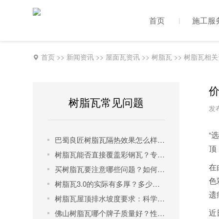
首页
施工服
首页
>>
新闻资讯
>>
屋面瓦资讯
>>
树脂瓦
>>
树脂瓦相关
价
树脂瓦常见问题
发布
“
巴蜀良匠树脂瓦隔热效果怎么样？一文读懂其科学原理与实测表现
顶
树脂瓦能否直接覆盖彩钢瓦？专业解析正确安装方法与品牌选择
在
买树脂瓦要注意哪些问题？如何选择才能买到优质树脂瓦管用30年？
色
树脂瓦3.0的实际有多厚？多少钱一米？
遗
树脂瓦屋顶排水坡度要求：科学设计确保排水与美观兼得
近
佛山树脂瓦哪个牌子质量好？性价比之王是它！​