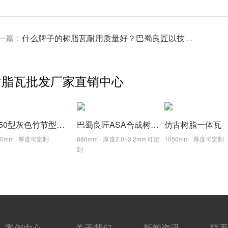
一篇：
什么牌子的树脂瓦耐用质量好？巴蜀良匠以技术实力诠释长久耐用
树脂瓦批发厂家直销中心
1050型灰色竹节型树脂瓦,颜色厚度可定制
巴蜀良匠ASA合成树脂金刚瓦，质保30年
仿古树脂一体瓦
50mm · 厚度可定制
880mm · 厚度2.0~3.2mm可定
1050mm · 厚度可定制
制
案例中心
关于我们
新闻资讯
联