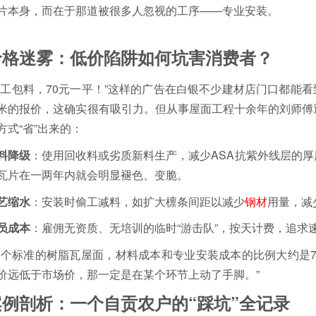
片本身，而在于那道被很多人忽视的工序——专业安装。
价格迷雾：低价陷阱如何坑害消费者？
包工包料，70元一平！”这样的广告在白银不少建材店门口都能看到。
米的报价，这确实很有吸引力。但从事屋面工程十余年的刘师傅
方式“省”出来的：
料降级
：使用回收料或劣质新料生产，减少ASA抗紫外线层的厚度
瓦片在一两年内就会明显褪色、变脆。
艺缩水
：安装时偷工减料，如扩大檩条间距以减少
钢材
用量，减
员成本
：雇佣无资质、无培训的临时“游击队”，按天计费，追求
一个标准的树脂瓦屋面，材料成本和专业安装成本的比例大约是7:
价远低于市场价，那一定是在某个环节上动了手脚。”
案例剖析：一个自贡农户的“踩坑”全记录