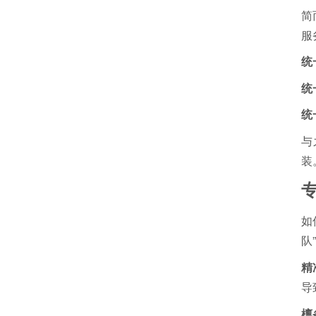
简
服
统
统
统
与
装
如
队
精
导
檩