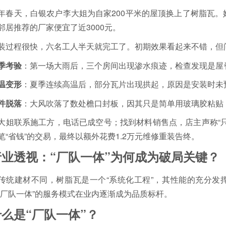
年春天，白银农户李大姐为自家200平米的屋顶换上了树脂瓦。她
邻居推荐的厂家便宜了近3000元。
装过程很快，六名工人半天就完工了。初期效果看起来不错，但
季考验
：第一场大雨后，三个房间出现渗水痕迹，检查发现是屋
温变形
：夏季连续高温后，部分瓦片出现拱起，原因是安装时未
件脱落
：大风吹落了数处檐口封板，因其只是简单用玻璃胶粘贴
大姐联系施工方，电话已成空号；找到材料销售点，店主声称“
笔“省钱”的交易，最终以额外花费1.2万元维修重装告终。
行业透视：“厂队一体”为何成为破局关键？
传统建材不同，树脂瓦是一个“系统化工程”，其性能的充分发
“厂队一体”的服务模式在业内逐渐成为品质标杆。
什么是“厂队一体”？