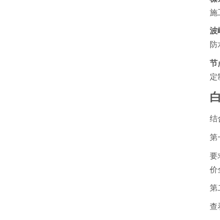
施
波
防
节
定
结
第
要
价
第
查