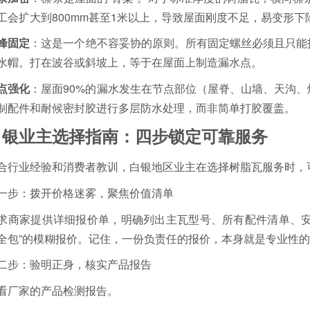
工会扩大到800mm甚至1米以上，导致屋面刚度不足，易变形下
峰固定
：这是一个绝不容妥协的原则。所有固定螺丝必须且只能
水帽。打在波谷或斜坡上，等于在屋面上制造漏水点。
点强化
：屋面90%的漏水发生在节点部位（屋脊、山墙、天沟
制配件和耐候密封胶进行多层防水处理，而非简单打胶覆盖。
白银业主选择指南：四步锁定可靠服务
合行业经验和消费者教训，白银地区业主在选择树脂瓦服务时，
一步：拨开价格迷雾，聚焦价值清单
求商家提供详细报价单，明确列出主瓦型号、所有配件清单、安
全包”的模糊报价。记住，一份负责任的报价，本身就是专业性
二步：验明正身，核实产品报告
看厂家的产品检测报告。