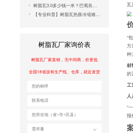
瓦
树脂瓦3.0多少钱一米？巴蜀良匠高性价比产品解析及选购指南
【专业科普】树脂瓦热胀冷缩难题破解指南：从施工到维护全流程解析
“
树脂瓦厂家询价表
方
种
树脂瓦厂家直销，无中间商，价更低
材
全国18省设有生产线、仓库，就近发货
的
工
人
“
报
㎡