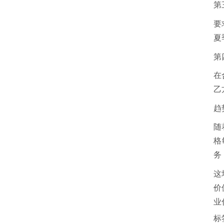
第
要
夏
第
在
乙
趋
随
格
务
这
价
业
标